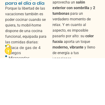
aprovecha un
salón
para el día a día
exterior con sombrilla
y
2
Porque la libertad de las
tumbonas
para un
vacaciones también es
verdadero momento de
poder cocinar cuando se
relax. Y en cuanto al
quiera, tu mobil-home
aspecto, es imposible
dispone de una cocina
pasarlo por alto: su
color
funcional, equipada para
fucsia
aporta un toque
las comidas diarias:
moderno, vibrante
y lleno
Placa de gas de 4
fuegos
de energía a tus
Microondas
vacaciones.
Campana extractora
Una ubicación
Utensilios y menaje
central en una
de cocina
parcela de 100
Ideal para preparar un
m²
desayuno antes de la
El mobil-home Ophéa 2-4
playa, un almuerzo ligero
pers. está instalado en
entre dos actividades, o
una
parcela de
una cena tranquila “en
aproximadamente 100