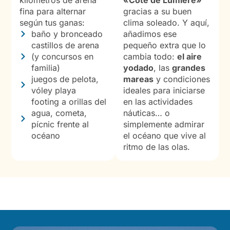
kilómetros de arena
«Côte de Lumière»
fina para alternar
gracias a su buen
según tus ganas:
clima soleado. Y aquí,
baño y bronceado
añadimos ese
castillos de arena
pequeño extra que lo
(y concursos en
cambia todo:
el aire
familia)
yodado
, las
grandes
juegos de pelota,
mareas
y condiciones
vóley playa
ideales para iniciarse
footing a orillas del
en las actividades
agua, cometa,
náuticas… o
pícnic frente al
simplemente admirar
océano
el océano que vive al
ritmo de las olas.