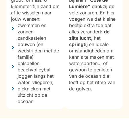
kilometer fijn zand om
Lumière”
dankzij de
af te wisselen naar
vele zonuren. En hier
jouw wensen:
voegen we dat kleine
zwemmen en
beetje extra toe dat
zonnen
alles verandert:
de
zandkastelen
zilte lucht
, het
bouwen (en
springtij
en ideale
wedstrijden met de
omstandigheden om
familie)
kennis te maken met
balspellen,
watersporten… of
beachvolleybal
gewoon te genieten
joggen langs het
van de oceaan die
water, vliegeren,
leeft op het ritme van
picknicken met
de golven.
uitzicht op de
oceaan