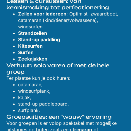
Lessen & cursussen: van
kennismaking tot perfectionering
Zeilen voor iedereen
: Optimist, zwaardboot,
catamaran (kind/tiener/volwassene),
windsurfen
Strandzeilen
Stand-up paddling
Kitesurfen
Surfen
Zeekajakken
Verhuur: solo varen of met de hele
groep
Ter plaatse kun je ook huren:
catamaran,
windsurfplank,
kajak,
stand-up paddleboard,
surfplank.
Groepsuitjes: een “wauw”-ervaring
Voor groepen is er volop spektakel met mogelijke
uitstapjes op boten zoals een
trimaran
of