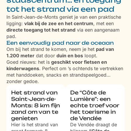
tot het strand via een pad
In Saint-Jean-de-Monts geniet je van een praktische
ligging:
vlak bij de zee en het centrum
, met een
directe toegang tot het strand
via een aangenaam
pad.
Een eenvoudig pad naar de oceaan
Om bij het strand te komen, neem je het
pad van
1.200 meter
dat door
duin en bos
loopt.
Goed nieuws: het is
geschikt voor fietsen en
kinderwagens
. Perfect om ’s ochtends te vertrekken
met handdoeken, snacks en strandspeelgoed…
zonder gedoe.
Het strand van
De “Côte de
Saint-Jean-de-
Lumière”: een
Monts: 8 km fijn
echte troef voor
zand om van te
het toerisme in
genieten
de Vendée
Hier is het strand van
De Vendée draagt de
groot formaat: 8
bijnaam
“Côte de