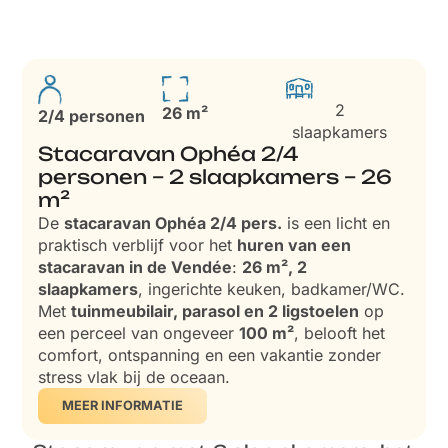
2
26 m²
2/4 personen
slaapkamers
Stacaravan Ophéa 2/4
personen – 2 slaapkamers – 26
m²
De
stacaravan Ophéa 2/4 pers.
is een licht en
praktisch verblijf voor het
huren van een
stacaravan in de Vendée
:
26 m², 2
slaapkamers
, ingerichte keuken, badkamer/WC.
Met
tuinmeubilair, parasol en 2 ligstoelen
op
een perceel van ongeveer
100 m²
, belooft het
comfort, ontspanning en een vakantie zonder
stress vlak bij de oceaan.
MEER INFORMATIE