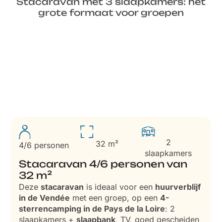
Stacaravan met 3 slaapkamers: het
grote formaat voor groepen
2
32 m²
4/6 personen
slaapkamers
Stacaravan 4/6 personen van
32 m²
Deze
stacaravan
is ideaal voor een
huurverblijf
in de Vendée
met een groep, op een
4-
sterrencamping in de Pays de la Loire
: 2
slaapkamers +
slaapbank
, TV, goed gescheiden