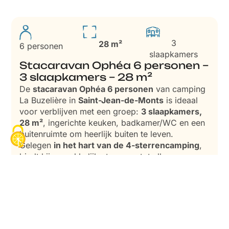
3
28 m²
6 personen
slaapkamers
Stacaravan Ophéa 6 personen –
3 slaapkamers – 28 m²
De
stacaravan Ophéa 6 personen
van camping
La Buzelière in
Saint-Jean-de-Monts
is ideaal
voor verblijven met een groep:
3 slaapkamers,
28 m²
, ingerichte keuken, badkamer/WC en een
buitenruimte om heerlijk buiten te leven.
Gelegen
in het hart van de 4-sterrencamping
,
biedt hij gemakkelijke toegang tot alle
voorzieningen en een comfortabele, gezellige
stacaravan in de Vendée
vlak bij de oceaan.
MEER INFORMATIE