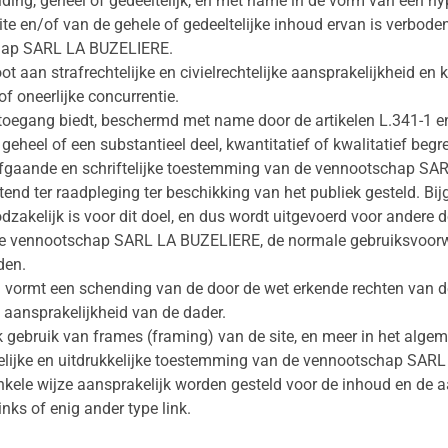
ding, geheel of gedeeltelijk, en met name in de vorm van een hyp
ite en/of van de gehele of gedeeltelijke inhoud ervan is verbode
chap SARL LA BUZELIERE.
bloot aan strafrechtelijke en civielrechtelijke aansprakelijkheid
f oneerlijke concurrentie.
oegang biedt, beschermd met name door de artikelen L.341-1 en
 geheel of een substantieel deel, kwantitatief of kwalitatief be
afgaande en schriftelijke toestemming van de vennootschap SA
nd ter raadpleging ter beschikking van het publiek gesteld. Bijg
odzakelijk is voor dit doel, en dus wordt uitgevoerd voor andere
 de vennootschap SARL LA BUZELIERE, de normale gebruiksvoor
den.
vormt een schending van de door de wet erkende rechten van d
ke aansprakelijkheid van de dader.
lk gebruik van frames (framing) van de site, en meer in het algem
elijke en uitdrukkelijke toestemming van de vennootschap SARL
le wijze aansprakelijk worden gesteld voor de inhoud en de a
nks of enig ander type link.