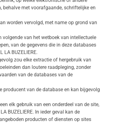
erlink, op welke elektronische of andere
n, behalve met voorafgaande, schriftelijke en
 en kan worden vervolgd, met name op grond van
 volgende van het wetboek van intellectuele
grepen, van de gegevens die in deze databases
RL LA BUZELIERE.
evolg zou elke extractie of hergebruik van
 doeleinden dan loutere raadpleging, zonder
waarden van de databases van de
e producent van de database en kan bijgevolg
een elk gebruik van een onderdeel van de site,
 LA BUZELIERE. In ieder geval kan de
angeboden producten of diensten op sites