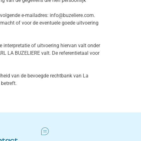
ring van de gegevens die hen persoonlijk
volgende e-mailadres: info@buzeliere.com.
rmacht of voor de eventuele goede uitvoering
nterpretatie of uitvoering hiervan valt onder
L LA BUZELIERE valt. De referentietaal voor
egdheid van de bevoegde rechtbank van La
betreft.
ntact