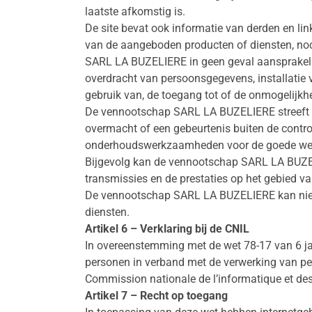
laatste afkomstig is.
De site bevat ook informatie van derden en li
van de aangeboden producten of diensten, noc
SARL LA BUZELIERE in geen geval aansprakelij
overdracht van persoonsgegevens, installatie 
gebruik van, de toegang tot of de onmogelijkh
De vennootschap SARL LA BUZELIERE streeft er
overmacht of een gebeurtenis buiten de cont
onderhoudswerkzaamheden voor de goede werk
Bijgevolg kan de vennootschap SARL LA BUZEL
transmissies en de prestaties op het gebied van
De vennootschap SARL LA BUZELIERE kan niet a
diensten.
Artikel 6 – Verklaring bij de CNIL
In overeenstemming met de wet 78-17 van 6 ja
personen in verband met de verwerking van per
Commission nationale de l’informatique et des 
Artikel 7 – Recht op toegang