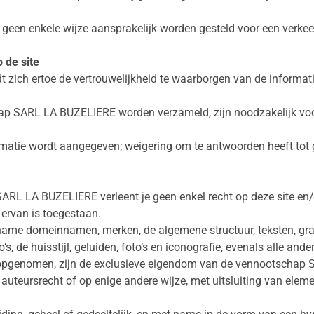
n enkele wijze aansprakelijk worden gesteld voor een verkeer
 de site
ch ertoe de vertrouwelijkheid te waarborgen van de informatie
p SARL LA BUZELIERE worden verzameld, zijn noodzakelijk voor
rmatie wordt aangegeven; weigering om te antwoorden heeft tot g
ARL LA BUZELIERE verleent je geen enkel recht op deze site en/o
 ervan is toegestaan.
 name domeinnamen, merken, de algemene structuur, teksten, gra
s, de huisstijl, geluiden, foto’s en iconografie, evenals alle and
jn opgenomen, zijn de exclusieve eigendom van de vennootscha
uteursrecht of op enige andere wijze, met uitsluiting van elem