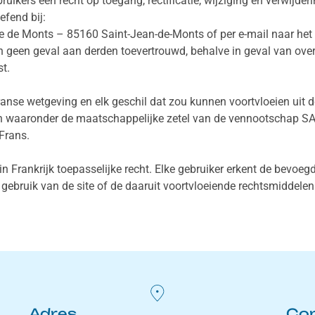
uikers een recht op toegang, rectificatie, wijziging en verwijde
efend bij:
de Monts – 85160 Saint-Jean-de-Monts of per e-mail naar het 
n geen geval aan derden toevertrouwd, behalve in geval van ove
st.
se wetgeving en elk geschil dat zou kunnen voortvloeien uit de i
n waaronder de maatschappelijke zetel van de vennootschap SAR
 Frans.
in Frankrijk toepasselijke recht. Elke gebruiker erkent de bevo
gebruik van de site of de daaruit voortvloeiende rechtsmiddelen 
Adres
Co