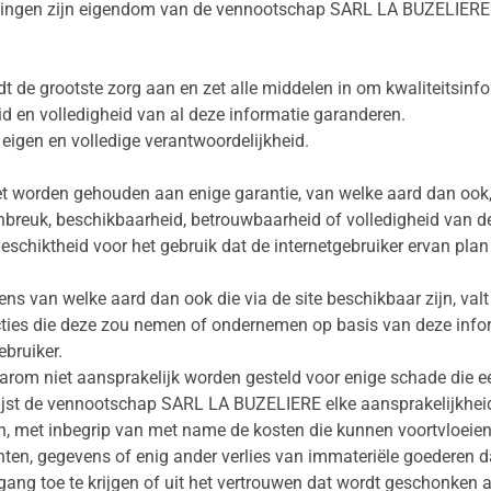
dingen zijn eigendom van de vennootschap SARL LA BUZELIERE of
e grootste zorg aan en zet alle middelen in om kwaliteitsinfor
id en volledigheid van al deze informatie garanderen.
 eigen en volledige verantwoordelijkheid.
orden gehouden aan enige garantie, van welke aard dan ook, he
niet-inbreuk, beschikbaarheid, betrouwbaarheid of volledigheid van 
geschiktheid voor het gebruik dat de internetgebruiker ervan pla
ens van welke aard dan ook die via de site beschikbaar zijn, valt
 acties die deze zou nemen of ondernemen op basis van deze inf
bruiker.
 niet aansprakelijk worden gesteld voor enige schade die een
wijst de vennootschap SARL LA BUZELIERE elke aansprakelijkheid
n, met inbegrip van met name de kosten die kunnen voortvloeien
nten, gegevens of enig ander verlies van immateriële goederen d
gang toe te krijgen of uit het vertrouwen dat wordt geschonken aa