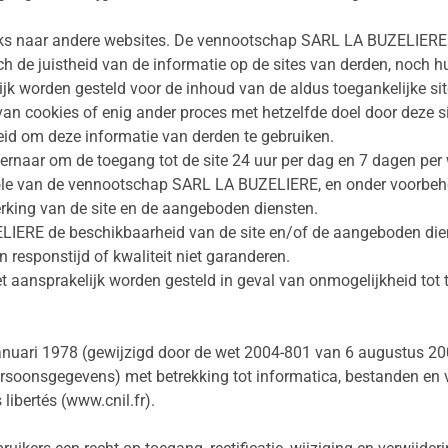
nks naar andere websites. De vennootschap SARL LA BUZELIERE co
h de juistheid van de informatie op de sites van derden, noch 
k worden gesteld voor de inhoud van de aldus toegankelijke sit
van cookies of enig ander proces met hetzelfde doel door deze s
eid om deze informatie van derden te gebruiken.
naar om de toegang tot de site 24 uur per dag en 7 dagen per 
role van de vennootschap SARL LA BUZELIERE, en onder voorbeh
ing van de site en de aangeboden diensten.
IERE de beschikbaarheid van de site en/of de aangeboden die
 responstijd of kwaliteit niet garanderen.
ansprakelijk worden gesteld in geval van onmogelijkheid tot t
nuari 1978 (gewijzigd door de wet 2004-801 van 6 augustus 20
soonsgegevens) met betrekking tot informatica, bestanden en vr
libertés (
www.cnil.fr
).