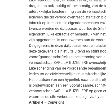
Elke reproductie en/of weergave en/of versprei
drager dan ook, huidig of toekomstig, van de s
uitdrukkelijke toestemming van de vennoots
Iedereen die dit verbod overtreedt, stelt zich 
inbreuk op intellectuele eigendomsrechten en/o
Evenzo worden de databases waartoe de Site t
eigendom. Elke extractie of hergebruik van het
zijn opgenomen, is onderworpen aan de voor
De gegevens in deze databases worden uitsluite
deze gegevens die niet uitsluitend en strikt no
voorafgaande schriftelijke toestemming van
vennootschap SARL LA BUZELIERE overschrij
Elke schending van de voorgaande bepalingen 
leiden tot de civielrechtelijke en strafrechtelij
Het plaatsen van een hyperlink naar de site, e
is onderworpen aan een voorafgaande, schrift
vennootschap SARL LA BUZELIERE op geen enke
waarmee de site verbonden zou zijn via hyperli
Artikel 4 – Copyright