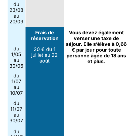
du
23/08
au
20/09
Frais de
Vous devez également
réservation
verser une taxe de
séjour. Elle s’élève à 0,66
du
20 € du 1
€ par jour pour toute
1/05
juillet au 22
personne âgée de 18 ans
au
août
et plus.
30/06
du
1/07
au
10/07
du
11/07
au
30/07
du