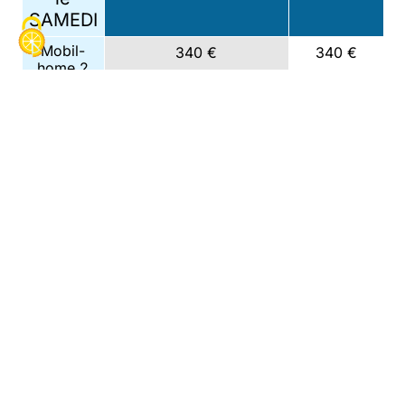
SAMEDI
Mobil-
340 €
340 €
home 2
chambres
2-4
personnes
Mobil-
390 €
390 €
home 2
chambres
4-6 pers.
terrasse
et PMR
Mobil-
430 €
430 €
home 3
chambres
6
personnes
du 27/06 au 4/07
Arrivée
du 4/07 au
11/07
et