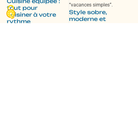
Cuisine équipée :
“vacances simples”.
tout pour
Style sobre,
cuisiner à votre
moderne et
rythme
agréable à vivre
Parce que la liberté des
Ses coloris
vacances, c’est aussi
volontairement sobres
manger quand on veut, la
évoquent la modernité et
cuisine est conçue pour le
la simplicité : un mobil-
quotidien :
home lumineux, équipé et
Réfrigérateur-
convivial, où l’on se sent
congélateur
vite bien. L’essentiel est
Plaque gaz 4 feux
là, bien pensé, sans
Micro-ondes
superflu.
Hotte
À savoir avant de
Ustensiles et matériel
réserver
de cuisine
Petit-déj express avant les
Mobil-home idéal pour
balades, déjeuner léger
une location mobil home
entre deux activités, dîner
en Vendée en famille ou
convivial “à la maison” :
entre amis Consultez les